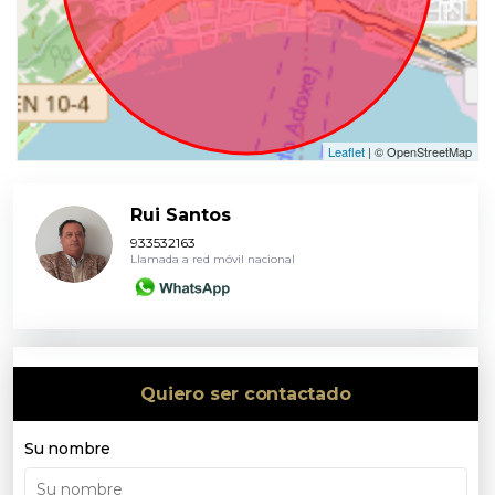
Leaflet
| © OpenStreetMap
Rui Santos
933532163
Llamada a red móvil nacional
Quiero ser contactado
Su nombre