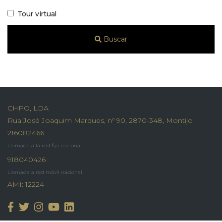
Tour virtual
Buscar
CHPO, LDA
Rua José Joaquim Marques, nº 90, 2870-348, Montijo
216082466
Llamada a la red fija nacional
918040426
Llamada a red móvil nacional
AMI: 12224