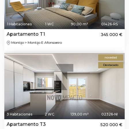
1 Habitaciones
1 WC
90,00 m²
01426-RS
Apartamento T1
345 000 €
Montijo > Montijo E Afonsoeiro
novedad
Destacado
3 Habitaciones
2 WC
139,00 m²
02326-NI
Apartamento T3
520 000 €