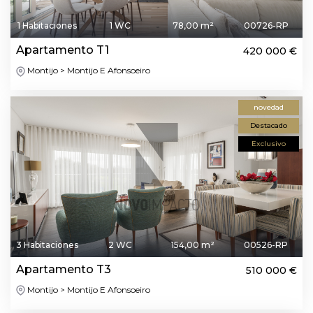
1 Habitaciones
1 WC
78,00 m²
00726-RP
Apartamento T1
420 000 €
Montijo > Montijo E Afonsoeiro
novedad
Destacado
Exclusivo
3 Habitaciones
2 WC
154,00 m²
00526-RP
Apartamento T3
510 000 €
Montijo > Montijo E Afonsoeiro