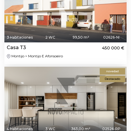
3 Habitaciones
2 WC
99,50 m²
02626-NI
Casa T3
450 000 €
Montijo > Montijo E Afonsoeiro
novedad
Destacado
4 Habitaciones
3 WC
363,00 m²
02526-RP