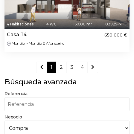
4 Habitaciones
4 WC
160,00 m²
03925-NI
Casa T4
650 000 €
Montijo > Montijo E Afonsoeiro
1
2
3
4
Búsqueda avanzada
Referencia
Negocio