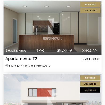
novedad
Destacado
2 Habitaciones
3 WC
210,00 m²
00925-RP
Apartamento T2
660 000 €
Montijo > Montijo E Afonsoeiro
novedad
Destacado
Exclusivo