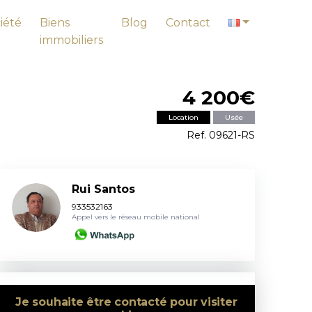
iété
Biens
Blog
Contact
immobiliers
4 200€
Location
Usée
Ref. 09621-RS
Rui Santos
933532163
Appel vers le réseau mobile national
Je souhaite être contacté pour visiter