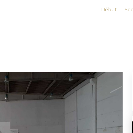
Début
Soc