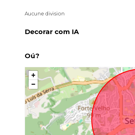
Aucune division
Decorar com IA
Oú?
+
−