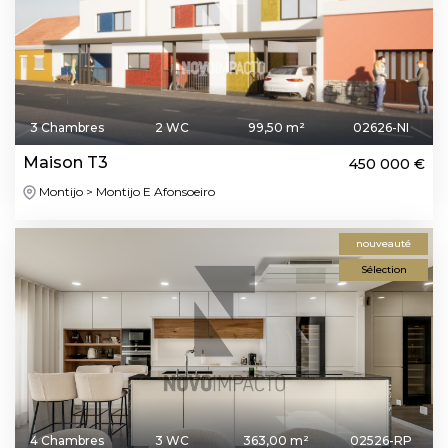
3 Chambres
2 WC
99,50 m²
02626-NI
Maison T3
450 000 €
Montijo > Montijo E Afonsoeiro
nouveauté
Sélection
4 Chambres
3 WC
363,00 m²
02526-RP