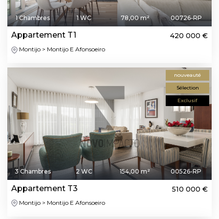
1 Chambres
1 WC
78,00 m²
00726-RP
Appartement T1
420 000 €
Montijo > Montijo E Afonsoeiro
nouveauté
Sélection
Exclusif
3 Chambres
2 WC
154,00 m²
00526-RP
Appartement T3
510 000 €
Montijo > Montijo E Afonsoeiro