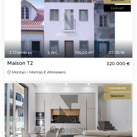
Sélection
Exclusif
2 Chambres
2 WC
106,00 m²
02126-NI
Maison T2
320 000 €
Montijo > Montijo E Afonsoeiro
nouveauté
Sélection