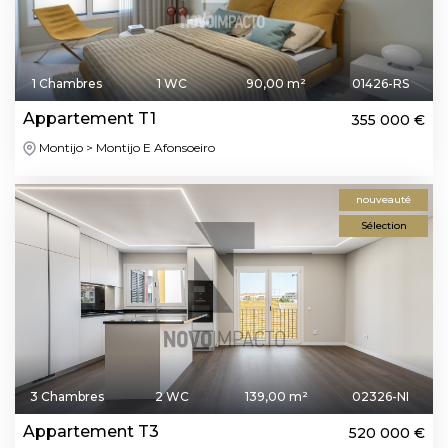
1 Chambres
1 WC
90,00 m²
01426-RS
Appartement T1
355 000 €
Montijo > Montijo E Afonsoeiro
nouveauté
Sélection
3 Chambres
2 WC
139,00 m²
02326-NI
Appartement T3
520 000 €