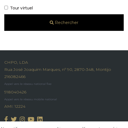
Tour virtuel
Rechercher
CHPO, LDA
Rua José Joaquim Marques, nº 90, 2870-348, Montijo
216082466
Appel vers le réseau national fixe
918040426
Appel vers le réseau mobile national
AMI: 12224