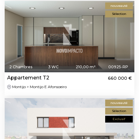
nouveauté
Sélection
2 Chambres
3 WC
210,00 m²
00925-RP
Appartement T2
660 000 €
Montijo > Montijo E Afonsoeiro
nouveauté
Sélection
Exclusif