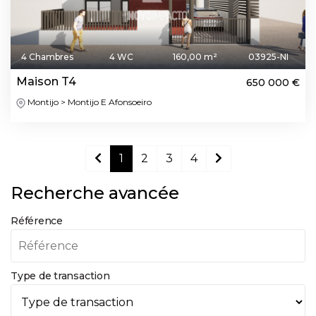
4 Chambres
4 WC
160,00 m²
03925-NI
Maison T4
650 000 €
Montijo > Montijo E Afonsoeiro
1
2
3
4
Recherche avancée
Référence
Type de transaction