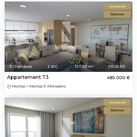
nouveauté
Sélection
3 Chambres
2 WC
127,00 m²
01526-RS
Appartement T3
485 000 €
Montijo > Montijo E Afonsoeiro
nouveauté
Sélection