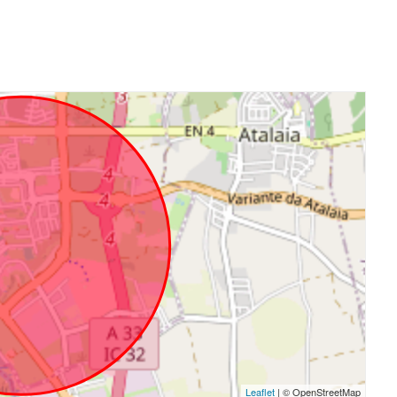
Leaflet
| © OpenStreetMap