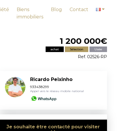
iété
Biens
Blog
Contact
immobiliers
1 200 000€
achat
Sélection
Usée
Ref. 02526-RP
Ricardo Peixinho
933438299
Appel vers le réseau mobile national
Je souhaite être contacté pour visiter