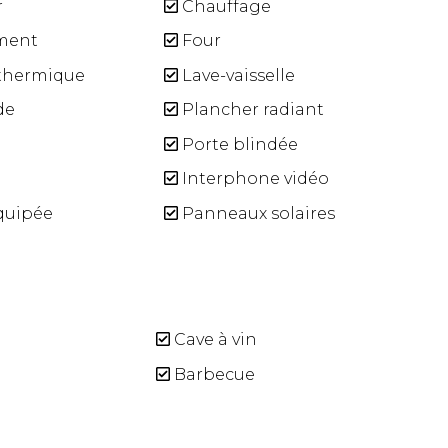
r
Chauffage
ment
Four
 thermique
Lave-vaisselle
de
Plancher radiant
Porte blindée
Interphone vidéo
quipée
Panneaux solaires
Cave à vin
Barbecue