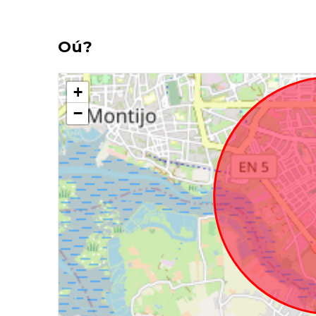
Oú?
+
−