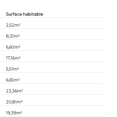
Surface habitable
2,52m²
8,31m²
6,60m²
17,16m²
5,51m²
6,65m²
23,36m²
20,81m²
19,39m²