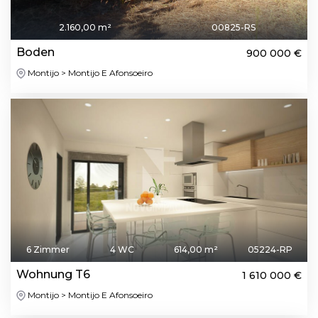
2.160,00 m²
00825-RS
Boden
900 000 €
Montijo > Montijo E Afonsoeiro
6 Zimmer
4 WC
614,00 m²
05224-RP
Wohnung T6
1 610 000 €
Montijo > Montijo E Afonsoeiro