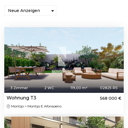
3 Zimmer
2 WC
119,00 m²
02825-RS
Wohnung T3
568 000 €
Montijo > Montijo E Afonsoeiro