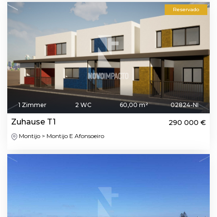
Reservado
1 Zimmer
2 WC
60,00 m²
02824-NI
Zuhause T1
290 000 €
Montijo > Montijo E Afonsoeiro