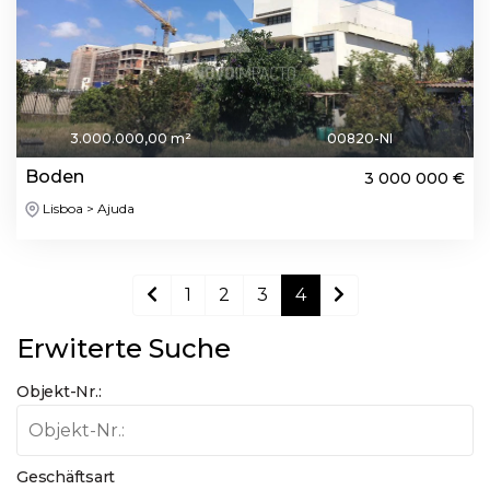
3.000.000,00 m²
00820-NI
Boden
3 000 000 €
Lisboa > Ajuda
1
2
3
4
Erwiterte Suche
Objekt-Nr.:
Geschäftsart