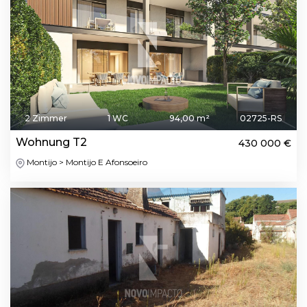
2 Zimmer
1 WC
94,00 m²
02725-RS
Wohnung T2
430 000 €
Montijo > Montijo E Afonsoeiro