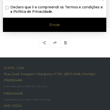
Declaro que li e compreendi os
Termos e condições e
a Política de Privacidade
.
Enviar
CHPO, LDA
Rua José Joaquim Marques, nº 90, 2870-348, Montijo
216082466
Chamada para a rede fixa nacional
918040426
Chamada para a rede móvel nacional
AMI: 12224